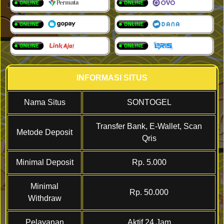
INFORMASI SITUS
Nama Situs
SONTOGEL
Transfer Bank, E-Wallet, Scan
Metode Deposit
Qris
Minimal Deposit
Rp. 5.000
Minimal
Rp. 50.000
Withdraw
Pelayanan
Aktif 24 Jam