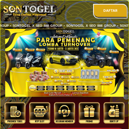
DAFTAR
 • SONTOGEL X SEO 888 GROUP • SONTOGEL X SEO 888 GROUP • SONTOGEL