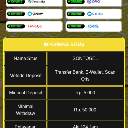
INFORMASI SITUS
Nama Situs
SONTOGEL
Transfer Bank, E-Wallet, Scan
Metode Deposit
Qris
Minimal Deposit
Rp. 5.000
Minimal
Rp. 50.000
Withdraw
Pelayanan
Aktif 24 Jam