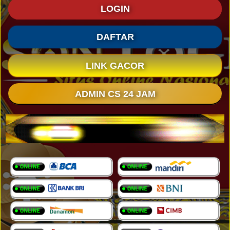
LOGIN
DAFTAR
LINK GACOR
ADMIN CS 24 JAM